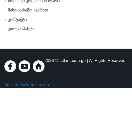
ᲛᲝᲫᲠᲐᲕᲘ ᲙᲝᲨᲙᲣᲠᲔᲑᲘ ᲘᲯᲐᲠᲘᲗ
ᲛᲘᲜᲘ-ᲮᲐᲠᲐᲩᲝ ᲘᲯᲐᲠᲘᲗ
ᲙᲝᲜᲢᲐᲥᲢᲘ
ᲙᲘᲗᲮᲕᲐ-ᲞᲐᲡᲣᲮᲘ
2026
©.
atlant.com.ge
| All Rights Reserved
Back to desktop version