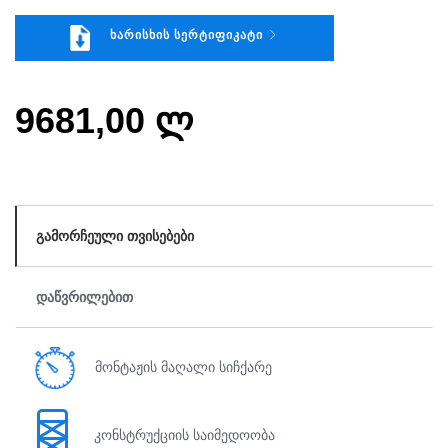
ᲮᲐᲠᲘᲡᲮᲘᲡ ᲡᲔᲠᲢᲘᲤᲘᲙᲐᲢᲘ
9681,00 ლ
ᲒᲐᲛᲝᲠᲩᲔᲣᲚᲘ ᲗᲕᲘᲡᲔᲑᲔᲑᲘ
ᲓᲐᲬᲕᲠᲘᲚᲔᲑᲘᲗ
მონტაჟის მაღალი სიჩქარე
კონსტრუქციის საიმედოობა