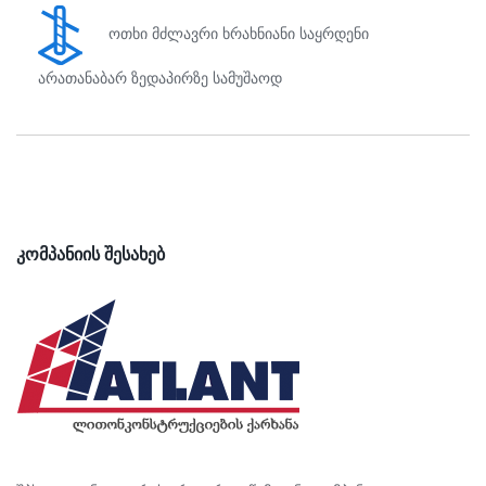
ოთხი მძლავრი ხრახნიანი საყრდენი
არათანაბარ ზედაპირზე სამუშაოდ
ᲙᲝᲛᲞᲐᲜᲘᲘᲡ ᲨᲔᲡᲐᲮᲔᲑ