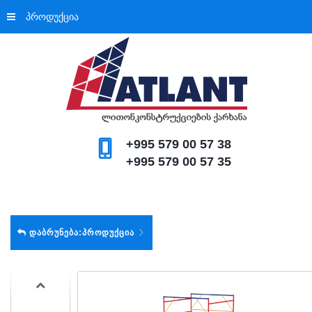
პროდუქცია
+995 579 00 57 38
+995 579 00 57 35
ᲓᲐᲑᲠᲣᲜᲔᲑᲐ:ᲞᲠᲝᲓᲣᲥᲪᲘᲐ