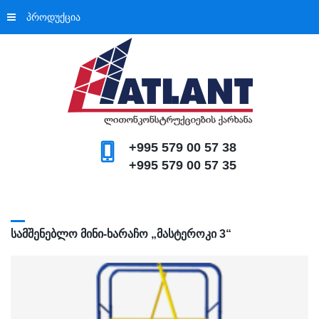
პროდუქცია
+995 579 00 57 38
+995 579 00 57 35
ᲡᲐᲛᲨᲔᲜᲔᲑᲚᲝ ᲛᲘᲜᲘ-ᲮᲐᲠᲐᲩᲝ „ᲛᲐᲡᲢᲔᲠᲝᲙᲘ 3“